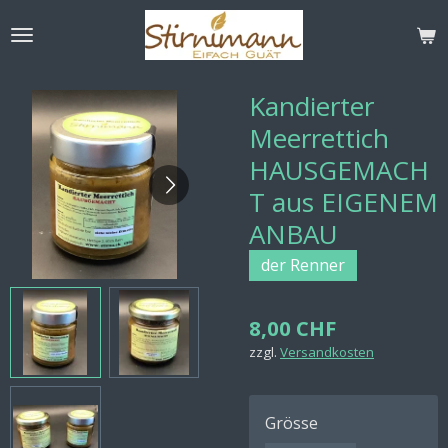
Zum
Hauptinhalt
springen
Kandierter
Meerrettich
HAUSGEMACH
T aus EIGENEM
ANBAU
der Renner
8,00 CHF
zzgl.
Versandkosten
Grösse