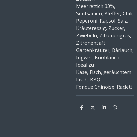
Meerrettich 33%,
Senfsamen, Pfeffer, Chili,
Peperoni, Rapsöl, Salz,
Kräuteressig, Zucker,
Zwiebeln, Zitronengras,
Zitronensaft,
Gartenkräuter, Bärlauch,
Ingwer, Knoblauch
Ideal zu:
Käse, Fisch, geräuchtem
Fisch, BBQ
Fondue Chinoise, Raclett
T
T
T
T
e
e
e
e
i
i
i
i
l
l
l
l
e
e
e
e
n
n
n
n