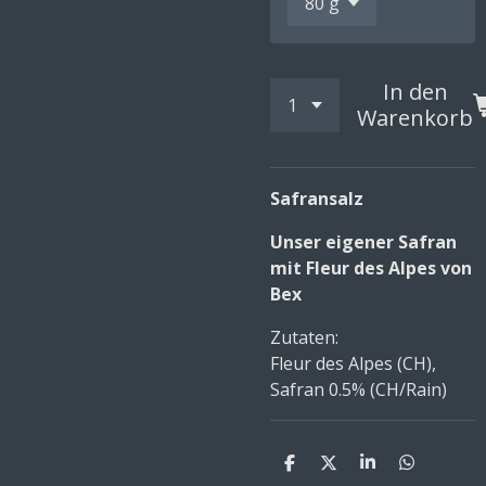
In den
Warenkorb
Safransalz
Unser eigener Safran
mit Fleur des Alpes von
Bex
Zutaten:
Fleur des Alpes (CH),
Safran 0.5% (CH/Rain)
T
T
T
T